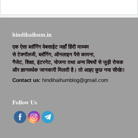
hindihaihum.in
एक ऐसा ब्लॉगिंग वेबसाईट जहाँ हिंदी माध्यम
से
टेक्नॉलजी
,
ब्लॉगिंग
, ऑनलाइन पैसे कामना,
गैजेट
,
शिक्षा
,
इंटरनेट, योजना तथा अन्य विषयों से जुड़ी
रोचक
और ज्ञानवर्धक
जानकारी मिलती है। तो आइए कुछ नया सीखे
!!
Contact us:
hindihaihumblog@gmail.com
Follow Us