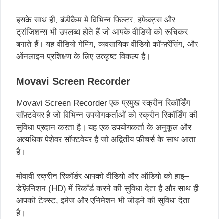
इसके
साथ
ही
,
बंडीकैम
में
विभिन्न
फ़िल्टर
,
इफेक्ट्स
और
ट्रांजिशन्स
भी
उपलब्ध
होते
हैं
जो
आपके
वीडियो
को
रूचिकर
बनाते
हैं।
यह
वीडियो
गेमिंग
,
व्यवसायिक
वीडियो
कॉन्फ़्रेंसिंग
,
और
ऑनलाइन
प्रशिक्षण
के
लिए
उत्कृष्ट
विकल्प
है।
Movavi Screen Recorder
Movavi Screen Recorder
एक
प्रमुख
स्क्रीन
रिकॉर्डिंग
सॉफ़्टवेयर
है
जो
विभिन्न
उपयोगकर्ताओं
को
स्क्रीन
रिकॉर्डिंग
की
सुविधा
प्रदान
करता
है।
यह
एक
उपयोगकर्ता
के
अनुकूल
और
अत्यधिक
पेशेवर
सॉफ्टवेयर
है
जो
अद्वितीय
फ़ीचर्स
के
साथ
आता
है।
मोवावी
स्क्रीन
रिकॉर्डर
आपको
वीडियो
और
ऑडियो
को
हाइ
–
डेफ़िनिशन
(HD)
में
रिकॉर्ड
करने
की
सुविधा
देता
है
और
साथ
ही
आपको
टेक्स्ट
,
इमेज
और
एनिमेशन
भी
जोड़ने
की
सुविधा
देता
है।