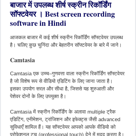
बाजार
में
उपलब्ध
शीर्ष
स्क्रीन
रिकॉर्डिंग
सॉफ्टवेयर
।
Best screen recording
software in Hindi
आजकल
बाजार
में
कई
शीर्ष
स्क्रीन
रिकॉर्डिंग
सॉफ्टवेयर
उपलब्ध
है।
चलिए
कुछ
चुनिंदा
और
बेहतरीन
सॉफ्टवेयर
के
बारे
में
जाने।
Camtasia
Camtasia
एक
उच्च
–
गुणवत्ता
वाला
स्क्रीन
रिकॉर्डिंग
सॉफ्टवेयर
है
जो
विशेष
रूप
से
वीडियो
एडिटिंग
के
लिए
जाना
जाता
है।
इसका
उपयोग
सरल
और
सीधा
है
,
जिससे
यह
शुरुआती
और
पेशेवर
दोनों
के
लिए
उपयुक्त
है।
Camtasia
में
स्क्रीन
रिकॉर्डिंग
के
अलावा
multiple
ट्रैक
एडिटिंग
,
एनीमेशन
,
ट्रांजिशन
और
इफेक्ट्स
जैसी
advanced
सुविधाएँ
शामिल
हैं।
यह
सॉफ्टवेयर
आपको
आपके
वीडियो
को
प्रोफेशनल
टच
(professional touch)
देने
में
मदद
करता
है।