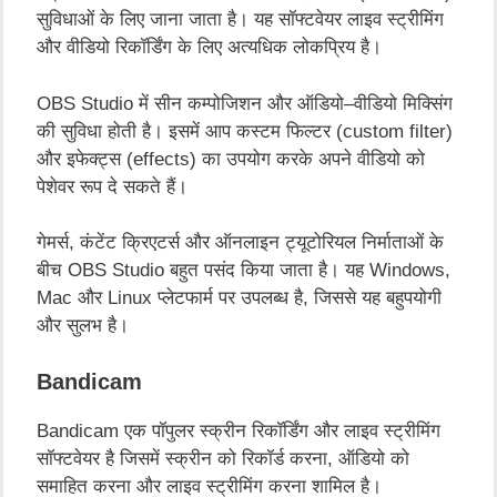
सुविधाओं
के
लिए
जाना
जाता
है।
यह
सॉफ्टवेयर
लाइव
स्ट्रीमिंग
और
वीडियो
रिकॉर्डिंग
के
लिए
अत्यधिक
लोकप्रिय
है।
OBS Studio
में
सीन
कम्पोजिशन
और
ऑडियो
–
वीडियो
मिक्सिंग
की
सुविधा
होती
है।
इसमें
आप
कस्टम
फिल्टर (custom filter)
और
इफेक्ट्स
(effects)
का
उपयोग
करके
अपने
वीडियो
को
पेशेवर
रूप
दे
सकते
हैं।
गेमर्स
,
कंटेंट
क्रिएटर्स
और
ऑनलाइन
ट्यूटोरियल
निर्माताओं
के
बीच
OBS Studio
बहुत
पसंद
किया
जाता
है।
यह
Windows,
Mac
और
Linux
प्लेटफार्म
पर
उपलब्ध
है
,
जिससे
यह
बहुपयोगी
और
सुलभ
है।
Bandicam
Bandicam
एक
पॉपुलर
स्क्रीन
रिकॉर्डिंग
और
लाइव
स्ट्रीमिंग
सॉफ्टवेयर
है
जिसमें
स्क्रीन
को
रिकॉर्ड
करना
,
ऑडियो
को
समाहित
करना
और
लाइव
स्ट्रीमिंग
करना
शामिल
है।