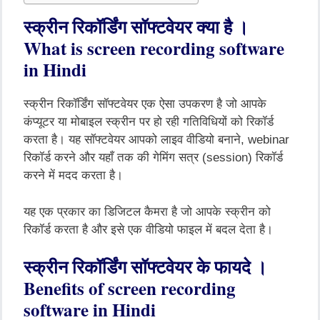
स्क्रीन
रिकॉर्डिंग
सॉफ्टवेयर
क्या
है
।
What is screen recording software
in Hindi
स्क्रीन
रिकॉर्डिंग
सॉफ्टवेयर
एक
ऐसा
उपकरण
है
जो
आपके
कंप्यूटर
या
मोबाइल
स्क्रीन
पर
हो
रही
गतिविधियों
को
रिकॉर्ड
करता
है।
यह
सॉफ्टवेयर
आपको
लाइव
वीडियो
बनाने
, webinar
रिकॉर्ड
करने
और
यहाँ
तक
की
गेमिंग
सत्र
(session)
रिकॉर्ड
करने
में
मदद
करता
है।
यह
एक
प्रकार
का
डिजिटल
कैमरा
है
जो
आपके
स्क्रीन
को
रिकॉर्ड
करता
है
और
इसे
एक
वीडियो
फाइल
में
बदल
देता
है।
स्क्रीन
रिकॉर्डिंग
सॉफ्टवेयर
के
फायदे
।
Benefits of screen recording
software in Hindi