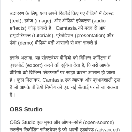
उदाहरण
के
लिए
,
आप
अपने
रिकॉर्ड
किए
गए
वीडियो
में
टेक्स्ट
(text)
,
इमेज (image)
,
और
ऑडियो
इफेक्ट्स
(audio
effects)
जोड़
सकते
हैं।
Camtasia
की
मदद
से
आप
ट्यूटोरियल्स
(tutorials),
प्रेजेंटेशन
(presentation)
और
डेमो
(demo)
वीडियो
बड़ी
आसानी
से
बना
सकते
हैं।
इसके
अलावा
,
यह
सॉफ्टवेयर
वीडियो
को
विभिन्न
फॉर्मेट्स
में
एक्सपोर्ट
(export)
करने
की
सुविधा
देता
है
,
जिससे
आपके
वीडियो
को
विभिन्न
प्लेटफार्मों
पर
साझा
करना
आसान
हो
जाता
है।
कुल
मिलाकर
, Camtasia
एक
व्यापक
और
प्रभावशाली
टूल
है
जो
आपके
वीडियो
निर्माण
को
एक
नई
ऊँचाई
पर
ले
जा
सकता
है।
OBS Studio
OBS Studio
एक
मुफ्त
और
ओपन
–
सोर्स
(open-source)
स्क्रीन
रिकॉर्डिंग
सॉफ्टवेयर
है
जो
अपनी
एडवांस्ड
(advanced)