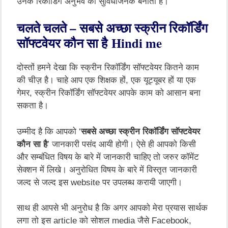
उनके
रिकॉर्डिंग
अनुभव
को
सुविधाजनक
बनाता
है।
चलते
चलते
–
सबसे
अच्छा
स्क्रीन
रिकॉर्डिंग
सॉफ्टवेयर
कौन
सा
है
Hindi me
दोस्तों
हमने
देखा
कि
स्क्रीन
रिकॉर्डिंग
सॉफ्टवेयर
कितने
काम
की
चीज़
है।
चाहे
आप
एक
शिक्षक
हों
,
एक
यूट्यूबर
हों
या
एक
गेमर
,
स्क्रीन
रिकॉर्डिंग
सॉफ्टवेयर
आपके
काम
को
आसान
बना
सकता
है।
उम्मीद
है
कि
आपको
‘
सबसे
अच्छा
स्क्रीन
रिकॉर्डिंग
सॉफ्टवेयर
कौन
सा
है
’
जानकारी
पसंद
आयी
होगी।
ऐसे
ही
आपको
किसी
और
सम्बंधित
विषय
के
बारे
में
जानकारी
चाहिए
तो
जरुर
कॉमेंट
सेक्शन
में
लिखे।
अनुरोधित
विषय
के
बारे
में
विस्तृत
जानकारी
जल्द
से
जल्द
इस
website
पर
उपलब्ध
करायी
जाएगी।
साथ
ही
आपसे
भी
अनुरोध
है
कि
अगर
आपको
मेरा
प्रयास
सार्थक
लगा
तो
इस
article
को
सोशल
media
जैसे
Facebook,