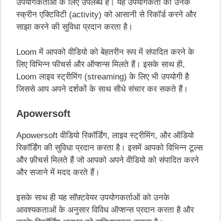
उपयोगकर्ताओं
के
लिए
उपलब्ध
है।
यह
उपयोगकर्ता
को
उनके
स्क्रीन
एक्टिविटी
(activity)
को
आसानी
से
रिकॉर्ड
करने
और
साझा
करने
की
सुविधा
प्रदान
करता
है।
Loom
में
आपको
वीडियो
को
बेहतरीन
रूप
में
संपादित
करने
के
लिए
विभिन्न
फीचर्स
और
ऑप्शन्स
मिलते
हैं।
इसके
साथ
ही
,
Loom
लाइव
स्ट्रीमिंग
(streaming)
के
लिए
भी
उपयोगी
है
जिससे
आप
अपने
दर्शकों
के
साथ
सीधे
संचार
कर
सकते
हैं।
Apowersoft
Apowersoft
वीडियो
रिकॉर्डिंग
,
लाइव
स्ट्रीमिंग
,
और
ऑडियो
रिकॉर्डिंग
की
सुविधा
प्रदान
करता
है।
इसमें
आपको
विभिन्न
टूल्स
और
फ़ीचर्स
मिलते
हैं
जो
आपको
अपने
वीडियो
को
संपादित
करने
और
सजाने
में
मदद
करते
हैं।
इसके
साथ
ही
यह
सॉफ़्टवेयर
उपयोगकर्ताओं
को
उनके
आवश्यकताओं
के
अनुसार
विविध
ऑप्शन्स
प्रदान
करता
है
और